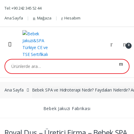
Skip
Skip
Tel: +90 242 345 52 44
to
to
navigation
content
Ana Sayfa
Mağaza
Hesabım
0
Ara:
Ana Sayfa
Bebek SPA ve Hidroterapi Nedir? Faydaları Nelerdir? 
Bebek Jakuzi Fabrikası
Royal Duş – Üretici Firma – Bebek SPA