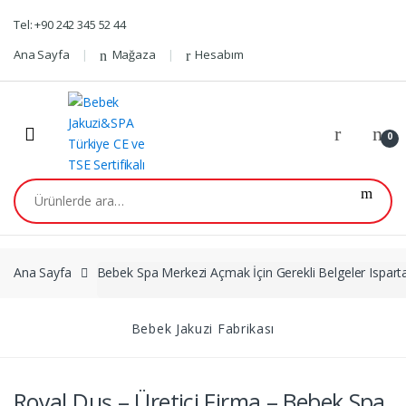
Skip
Skip
Tel: +90 242 345 52 44
to
to
navigation
content
Ana Sayfa
Mağaza
Hesabım
0
Ara:
Ana Sayfa
Bebek Spa Merkezi Açmak İçin Gerekli Belgeler Ispart
Bebek Jakuzi Fabrikası
Royal Duş – Üretici Firma – Bebek Spa