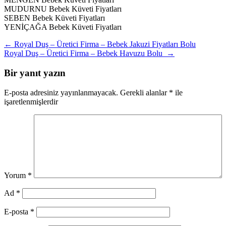
MUDURNU Bebek Küveti Fiyatları
SEBEN Bebek Küveti Fiyatları
YENİÇAĞA Bebek Küveti Fiyatları
Yazı
←
Royal Duş – Üretici Firma – Bebek Jakuzi Fiyatları Bolu
Royal Duş – Üretici Firma – Bebek Havuzu Bolu
→
gezinmesi
Bir yanıt yazın
E-posta adresiniz yayınlanmayacak.
Gerekli alanlar
*
ile
işaretlenmişlerdir
Yorum
*
Ad
*
E-posta
*