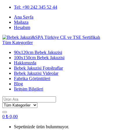
Skip
Skip
Tel: +90 242 345 52 44
to
to
Ana Sayfa
navigation
content
Mağaza
Hesabım
Tüm Kategoriler
90x120cm Bebek Jakuzisi
100x150cm Bebek Jakuzisi
Hakkımızda
Bebek Jakuzisi Fotoğraflar
Bebek Jakuzisi Videolar
Fabrika Görüntüleri
Blog
İleitşim Bilgileri
Search
for:
0
₺
0,00
Sepetinizde ürün bulunmuyor.