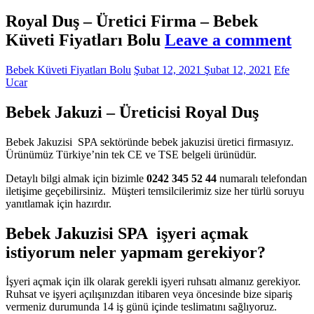
Royal Duş – Üretici Firma – Bebek
Küveti Fiyatları Bolu
Leave a comment
Bebek Küveti Fiyatları Bolu
Şubat 12, 2021
Şubat 12, 2021
Efe
Ucar
Bebek Jakuzi – Üreticisi Royal Duş
Bebek Jakuzisi SPA sektöründe bebek jakuzisi üretici firmasıyız.
Ürünümüz Türkiye’nin tek CE ve TSE belgeli ürünüdür.
Detaylı bilgi almak için bizimle
0242 345 52 44
numaralı telefondan
iletişime geçebilirsiniz. Müşteri temsilcilerimiz size her türlü soruyu
yanıtlamak için hazırdır.
Bebek Jakuzisi SPA işyeri açmak
istiyorum neler yapmam gerekiyor?
İşyeri açmak için ilk olarak gerekli işyeri ruhsatı almanız gerekiyor.
Ruhsat ve işyeri açılışınızdan itibaren veya öncesinde bize sipariş
vermeniz durumunda 14 iş günü içinde teslimatını sağlıyoruz.