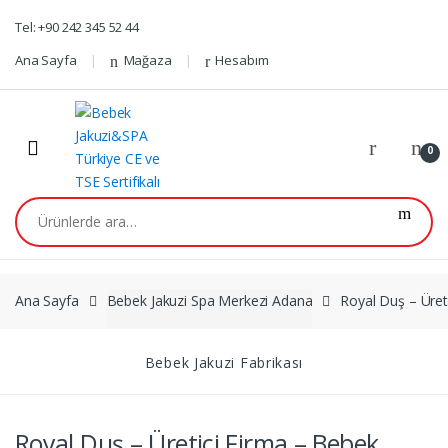
Skip
Skip
Tel: +90 242 345 52 44
to
to
navigation
content
Ana Sayfa
Mağaza
Hesabım
0
Ara:
Ana Sayfa
Bebek Jakuzi Spa Merkezi Adana
Royal Duş – Üret
Bebek Jakuzi Fabrikası
Royal Duş – Üretici Firma – Bebek