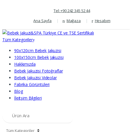
Skip
Skip
Tel: +90 242 345 52 44
to
to
navigation
content
Ana Sayfa
Mağaza
Hesabım
Tüm Kategoriler
90x120cm Bebek Jakuzisi
100x150cm Bebek Jakuzisi
Hakkımızda
Bebek Jakuzisi Fotoğraflar
Bebek Jakuzisi Videolar
Fabrika Görüntüleri
Blog
İleitşim Bilgileri
Search
for: