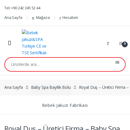
Skip
Skip
Tel: +90 242 345 52 44
to
to
navigation
content
Ana Sayfa
Mağaza
Hesabım
0
Ara:
Ana Sayfa
Baby Spa Bayilik Bolu
Royal Duş – Üretici Firma –
Bebek Jakuzi Fabrikası
Royal Duş – Üretici Firma – Baby Spa