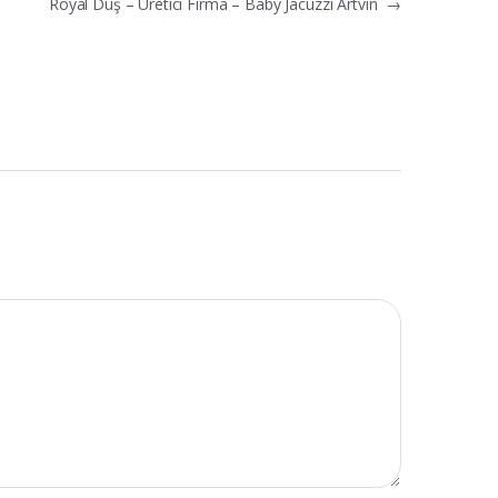
Royal Duş – Üretici Firma – Baby Jacuzzi Artvin
→