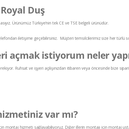
i Royal Duş
masıyız. Ürünümüz Türkiye’nin tek CE ve TSE belgeli ürünüdür.
efondan iletişime geçebilirsiniz. Müşteri temsilcilerimiz size her türlü s
eri açmak istiyorum neler y
 gerekiyor. Ruhsat ve işyeri açılışınızdan itibaren veya öncesinde bize si
hizmetiniz var mı?
i için montaj hizmeti sağlayabiliyoruz. Diğer illerin montajı için montaj 