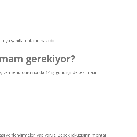
oruyu yanıtlamak için hazırdır.
apmam gerekiyor?
pariş vermeniz durumunda 14 iş günü içinde teslimatını
ustası yönlendirmeleri yapıyoruz. Bebek Jakuzisinin montaj