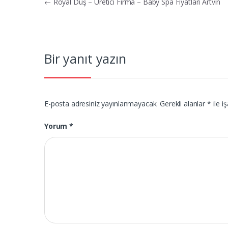
Yazı
←
Royal Duş – Üretici Firma – Baby Spa Fiyatları Artvin
gezinmesi
Bir yanıt yazın
E-posta adresiniz yayınlanmayacak.
Gerekli alanlar
*
ile i
Yorum
*