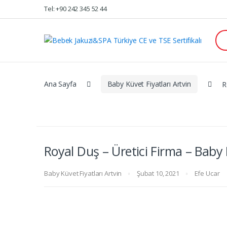
Skip
Skip
Tel: +90 242 345 52 44
to
to
navigation
content
Se
for
Ana Sayfa
Baby Küvet Fiyatları Artvin
R
Royal Duş – Üretici Firma – Baby 
Baby Küvet Fiyatları Artvin
Şubat 10, 2021
Efe Ucar