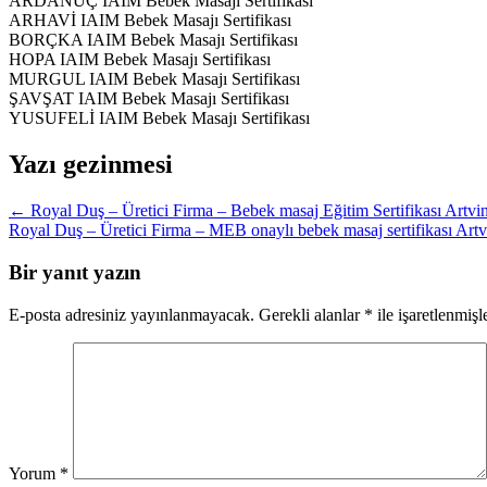
ARDANUÇ IAIM Bebek Masajı Sertifikası
ARHAVİ IAIM Bebek Masajı Sertifikası
BORÇKA IAIM Bebek Masajı Sertifikası
HOPA IAIM Bebek Masajı Sertifikası
MURGUL IAIM Bebek Masajı Sertifikası
ŞAVŞAT IAIM Bebek Masajı Sertifikası
YUSUFELİ IAIM Bebek Masajı Sertifikası
Yazı gezinmesi
←
Royal Duş – Üretici Firma – Bebek masaj Eğitim Sertifikası Artvi
Royal Duş – Üretici Firma – MEB onaylı bebek masaj sertifikası Art
Bir yanıt yazın
E-posta adresiniz yayınlanmayacak.
Gerekli alanlar
*
ile işaretlenmişl
Yorum
*