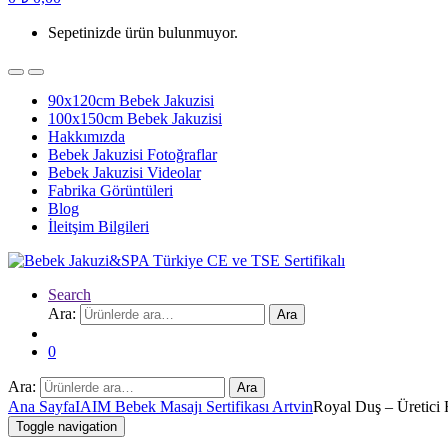
Sepetinizde ürün bulunmuyor.
90x120cm Bebek Jakuzisi
100x150cm Bebek Jakuzisi
Hakkımızda
Bebek Jakuzisi Fotoğraflar
Bebek Jakuzisi Videolar
Fabrika Görüntüleri
Blog
İleitşim Bilgileri
Search
Ara:
Ara
0
Ara:
Ara
Ana Sayfa
IAIM Bebek Masajı Sertifikası Artvin
Royal Duş – Üretici 
Toggle navigation