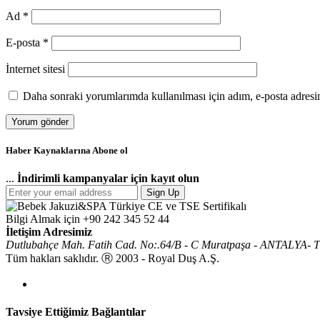
Ad
*
E-posta
*
İnternet sitesi
Daha sonraki yorumlarımda kullanılması için adım, e-posta adresim
Haber Kaynaklarına Abone ol
...
İndirimli kampanyalar için kayıt olun
Sign Up
Bilgi Almak için
+90 242 345 52 44
İletişim Adresimiz
Dutlubahçe Mah. Fatih Cad. No:.64/B - C Muratpaşa - ANTALYA-
Tüm hakları saklıdır. Ⓡ 2003 - Royal Duş A.Ş.
Tavsiye Ettiğimiz Bağlantılar