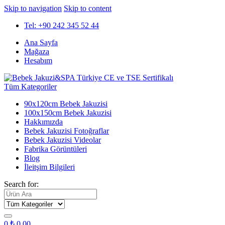
Skip to navigation
Skip to content
Tel: +90 242 345 52 44
Ana Sayfa
Mağaza
Hesabım
Tüm Kategoriler
90x120cm Bebek Jakuzisi
100x150cm Bebek Jakuzisi
Hakkımızda
Bebek Jakuzisi Fotoğraflar
Bebek Jakuzisi Videolar
Fabrika Görüntüleri
Blog
İleitşim Bilgileri
Search for:
0
₺
0,00