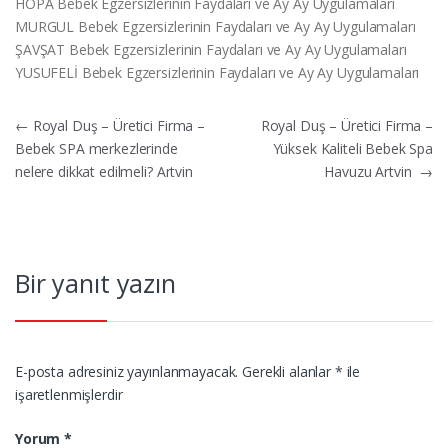
HOPA Bebek Egzersizlerinin Faydaları ve Ay Ay Uygulamaları
MURGUL Bebek Egzersizlerinin Faydaları ve Ay Ay Uygulamaları
ŞAVŞAT Bebek Egzersizlerinin Faydaları ve Ay Ay Uygulamaları
YUSUFELİ Bebek Egzersizlerinin Faydaları ve Ay Ay Uygulamaları
Yazı
←
Royal Duş – Üretici Firma –
Royal Duş – Üretici Firma –
Bebek SPA merkezlerinde
Yüksek Kaliteli Bebek Spa
gezinmesi
nelere dikkat edilmeli? Artvin
Havuzu Artvin
→
Bir yanıt yazın
E-posta adresiniz yayınlanmayacak.
Gerekli alanlar
*
ile
işaretlenmişlerdir
Yorum
*