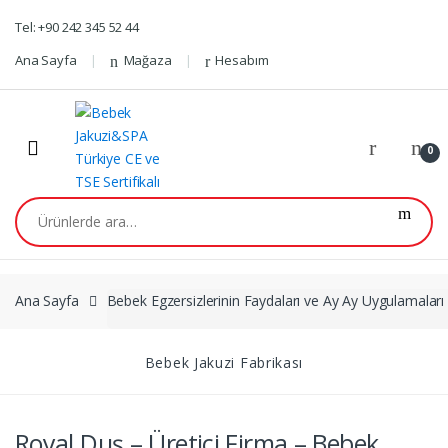
Skip
Skip
Tel: +90 242 345 52 44
to
to
navigation
content
Ana Sayfa
Mağaza
Hesabım
0
Ara:
Ana Sayfa
Bebek Egzersizlerinin Faydaları ve Ay Ay Uygulamaları 
Bebek Jakuzi Fabrikası
Royal Duş – Üretici Firma – Bebek